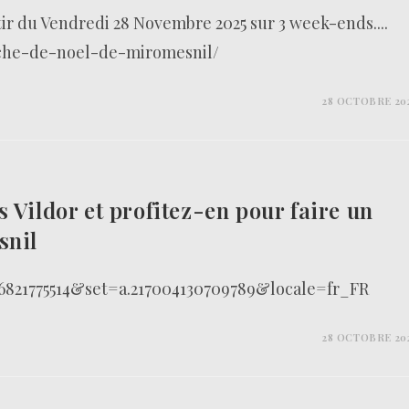
tir du Vendredi 28 Novembre 2025 sur 3 week-ends....
che-de-noel-de-miromesnil/
28 OCTOBRE 20
 Vildor et profitez-en pour faire un
snil
6821775514&set=a.217004130709789&locale=fr_FR
28 OCTOBRE 20