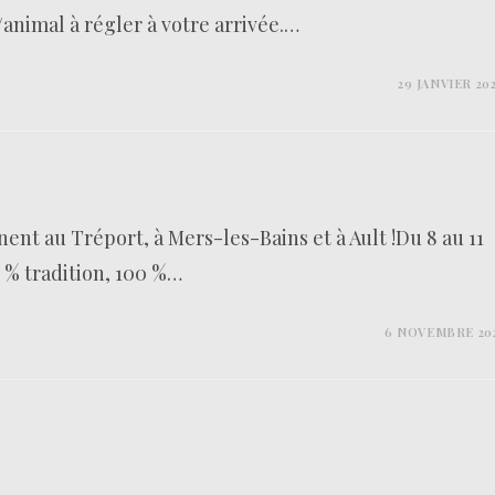
/animal à régler à votre arrivée.…
29 JANVIER 20
ent au Tréport, à Mers-les-Bains et à Ault !Du 8 au 11
% tradition, 100 %…
6 NOVEMBRE 20