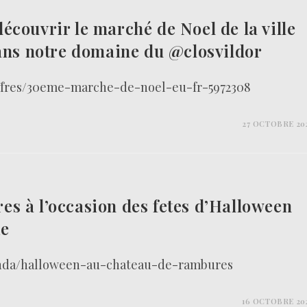
couvrir le marché de Noel de la ville
dans notre domaine du @closvildor
offres/30eme-marche-de-noel-eu-fr-5972308
27 OCTOBRE 20
s à l’occasion des fetes d’Halloween
ie
enda/halloween-au-chateau-de-rambures
16 OCTOBRE 20