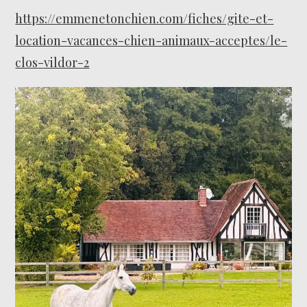
https://emmenetonchien.com/fiches/gite-et-
location-vacances-chien-animaux-acceptes/le-
clos-vildor-2